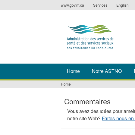
Jump
www.gov.nt.ca
Services
English
to
navigation
Home
Notre ASTNO
Home
You
are
Commentaires
here
Vous avez des idées pour améli
notre site Web?
Faites-nous-en 