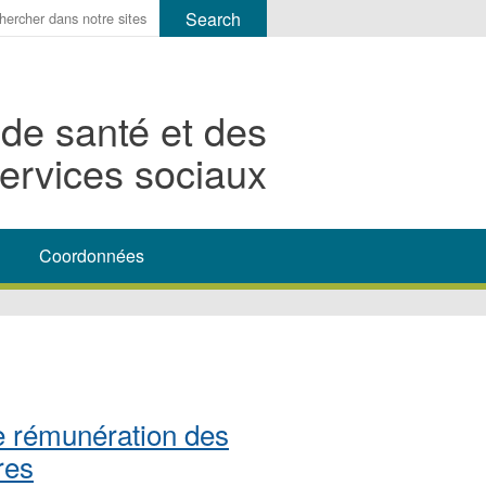
r
ms
 de santé et des
h
ervices sociaux
rch
Coordonnées
 rémunération des
res