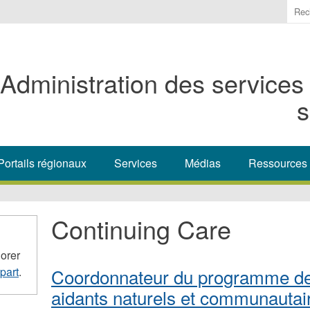
Ente
the
ter
you
Administration des services
wis
to
s
sea
for.
Portails régionaux
Services
Médias
Ressources
Continuing Care
orer
part
.
Coordonnateur du programme de
aidants naturels et communautai