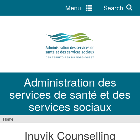
Menu
Search
Jump
to
navigation
Administration des
services de santé et des
services sociaux
Home
You
Inuvik Counselling
are