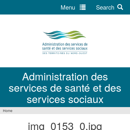
Menu
Search
Jump
to
navigation
Administration des
services de santé et des
services sociaux
Home
You
img_0153_0.jpg
are