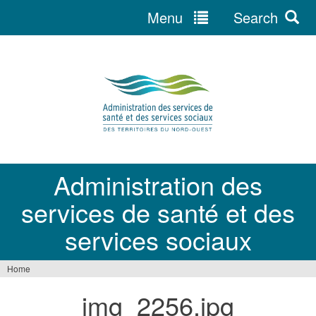
Menu
Search
Jump
to
navigation
Administration des
services de santé et des
services sociaux
Home
You
img_2256.jpg
are