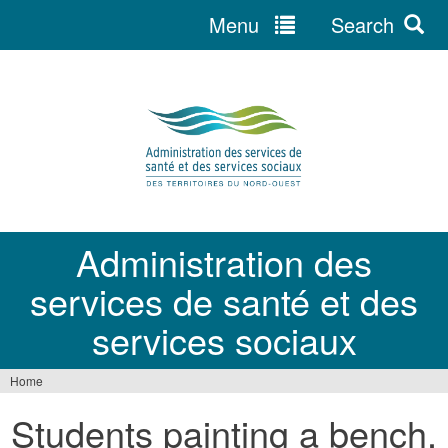
Menu
Search
Jump
to
navigation
Administration des
services de santé et des
services sociaux
Home
You
Students painting a bench.
are