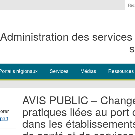
Ente
the
ter
you
Administration des services
wis
to
s
sea
for.
Portails régionaux
Services
Médias
Ressources
AVIS PUBLIC – Chang
pratiques liées au por
orer
part
.
dans les établissement
de santé et de service