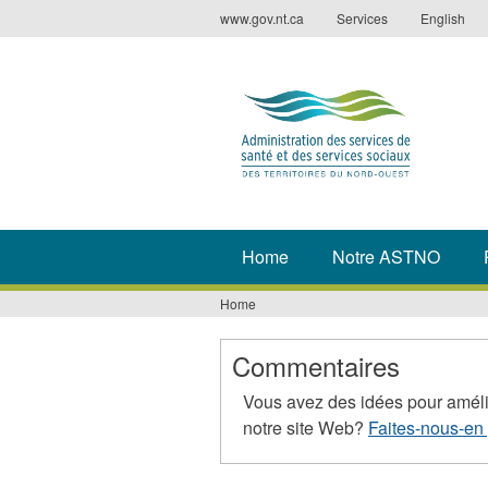
Jump
www.gov.nt.ca
Services
English
to
navigation
Home
Notre ASTNO
Home
You
are
Commentaires
here
Vous avez des idées pour améli
notre site Web?
Faites-nous-en 