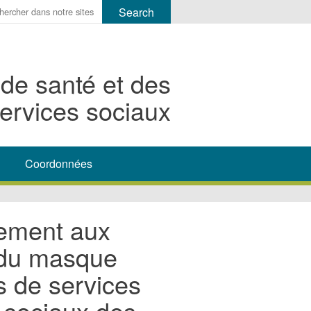
r
ms
 de santé et des
h
ervices sociaux
rch
Coordonnées
ement aux
t du masque
s de services
s sociaux des