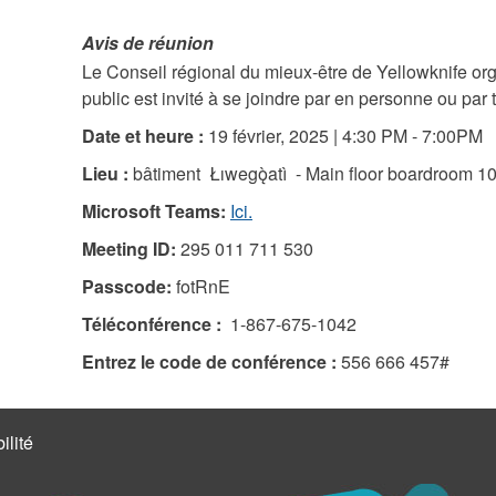
Avis de réunion
Le Conseil régional du mieux-être de Yellowknife org
public est invité à se joindre par en personne ou par
Date et heure :
19 février, 2025 | 4:30 PM - 7:00PM
Lieu :
bâtiment Łıwegǫ̀atì - Main floor boardroom 1
Microsoft Teams:
Ici.
Meeting ID:
295 011 711 530
Passcode:
fotRnE
Téléconférence :
1-867-675-1042
Entrez le code de conférence :
556 666 457#
ilité