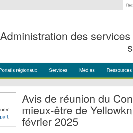
Ente
the
ter
you
Administration des services
wis
to
s
sea
for.
Portails régionaux
Services
Médias
Ressources
Avis de réunion du Cons
mieux-être de Yellowkni
orer
part
.
février 2025