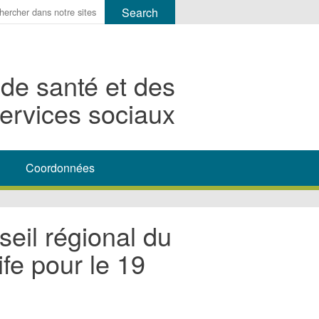
r
ms
 de santé et des
h
ervices sociaux
rch
Coordonnées
eil régional du
fe pour le 19