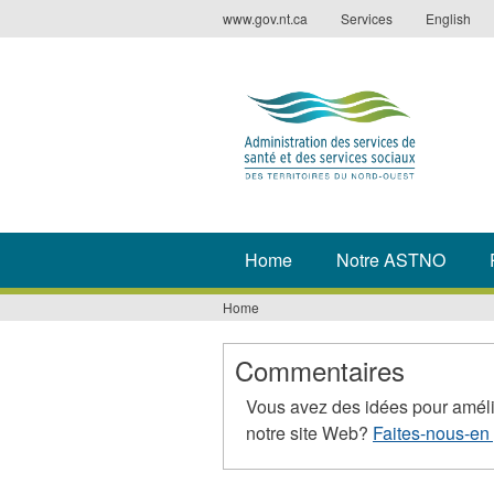
Jump
www.gov.nt.ca
Services
English
to
navigation
Home
Notre ASTNO
Home
You
are
Commentaires
here
Vous avez des idées pour améli
notre site Web?
Faites-nous-en 