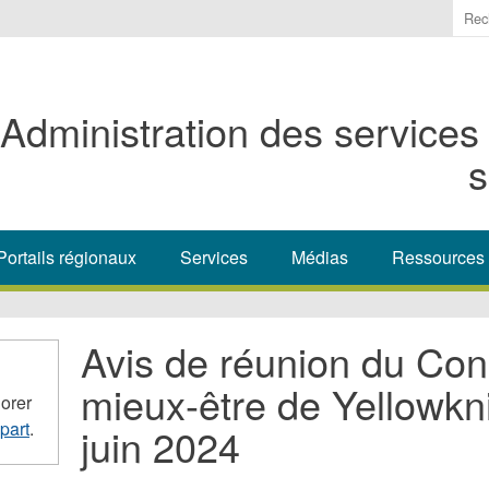
Ente
the
ter
you
Administration des services
wis
to
s
sea
for.
Portails régionaux
Services
Médias
Ressources
Avis de réunion du Cons
mieux-être de Yellowkni
orer
part
.
juin 2024