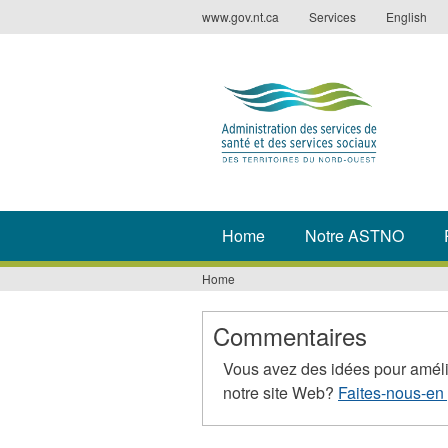
Jump
www.gov.nt.ca
Services
English
to
navigation
Home
Notre ASTNO
Home
You
are
Commentaires
here
Vous avez des idées pour améli
notre site Web?
Faites-nous-en 