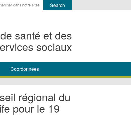
r
ms
 de santé et des
h
ervices sociaux
rch
Coordonnées
eil régional du
fe pour le 19