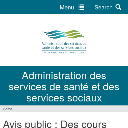
Menu
Search
Jump
to
navigation
Administration des
services de santé et des
services sociaux
Home
You
Avis public : Des cours
are