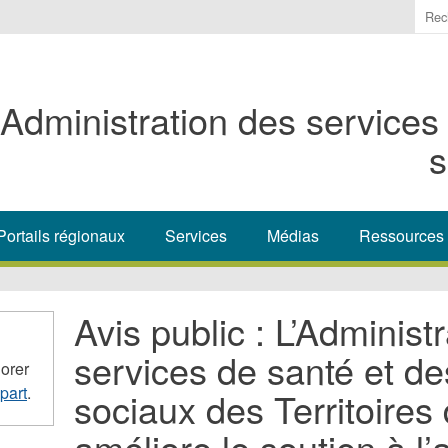
Ente
the
ter
you
Administration des services
wis
to
s
sea
for.
Portails régionaux
Services
Médias
Ressources
Avis public : L’Administ
services de santé et de
orer
part
.
sociaux des Territoire
améliore le soutien à l’