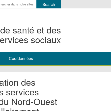
r
ms
 de santé et des
h
ervices sociaux
rch
Coordonnées
ration des
s services
s du Nord-Ouest
allaitement