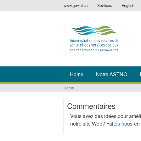
Jump
www.gov.nt.ca
Services
English
to
navigation
Home
Notre ASTNO
Home
You
are
Commentaires
here
Vous avez des idées pour améli
notre site Web?
Faites-nous-en 