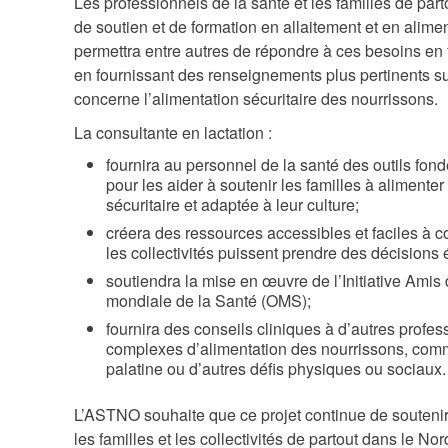
Les professionnels de la santé et les familles de part
de soutien et de formation en allaitement et en alime
permettra entre autres de répondre à ces besoins en 
en fournissant des renseignements plus pertinents sur
concerne l’alimentation sécuritaire des nourrissons.
La consultante en lactation :
fournira au personnel de la santé des outils fond
pour les aider à soutenir les familles à alimente
sécuritaire et adaptée à leur culture;
créera des ressources accessibles et faciles à c
les collectivités puissent prendre des décisions é
soutiendra la mise en œuvre de l’Initiative Amis
mondiale de la Santé (OMS);
fournira des conseils cliniques à d’autres profes
complexes d’alimentation des nourrissons, com
palatine ou d’autres défis physiques ou sociaux.
L’ASTNO souhaite que ce projet continue de soutenir
les familles et les collectivités de partout dans le No