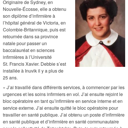
Originaire de Sydney, en
b
Nouvelle-Écosse, elle a obtenu
b
son diplôme d’infirmière à
i
l’hôpital général de Victoria, en
Colombie-Britannique, puis est
e
retournée dans sa province
1
natale pour passer un
.
baccalauréat en sciences
p
infirmières à l’Université
St. Francis Xavier. Debbie s’est
n
installée à Inuvik il y a plus de
g
25 ans.
« J’ai travaillé dans différents services, à commencer par les
urgences et les soins infirmiers en vol. J’ai ensuite rejoint le
bloc opératoire en tant qu’infirmière en service interne et en
service externe. J’ai ensuite quitté le bloc opératoire pour
travailler en santé publique. J’ai obtenu un poste d’infirmière
en santé publique et d’infirmière en santé communautaire