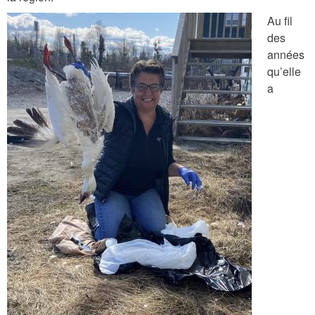
Au fil
D
des
années
e
qu’elle
b
a
b
i
e
2
.
p
n
g