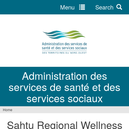
Menu
Search
Jump
to
navigation
Administration des
services de santé et des
services sociaux
Home
You
Sahtu Regional Wellness
are