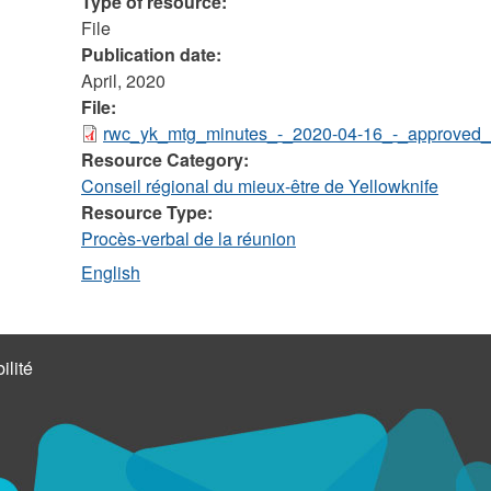
Type of resource:
File
Publication date:
April, 2020
File:
rwc_yk_mtg_minutes_-_2020-04-16_-_approved_f
Resource Category:
Conseil régional du mieux-être de Yellowknife
Resource Type:
Procès-verbal de la réunion
English
ilité