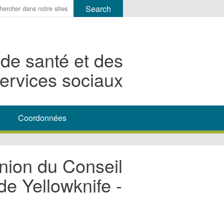
r
ms
 de santé et des
h
ervices sociaux
rch
Coordonnées
union du Conseil
de Yellowknife -