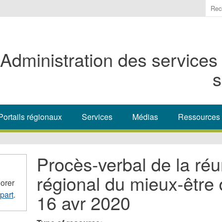
Ente
the
ter
you
Administration des services
wis
to
s
sea
for.
Portails régionaux
Services
Médias
Ressources
Procès-verbal de la ré
régional du mieux-être 
orer
part
.
16 avr 2020