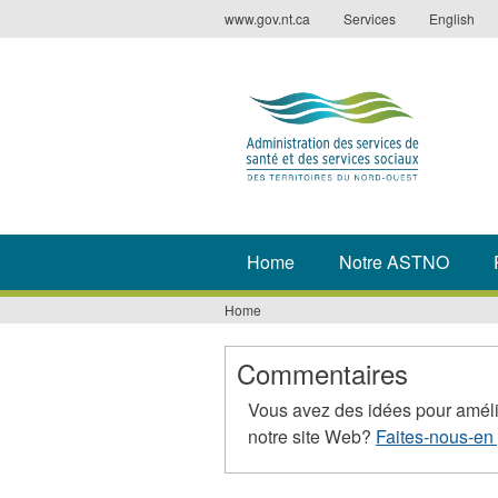
Jump
www.gov.nt.ca
Services
English
to
navigation
Home
Notre ASTNO
Home
You
are
Commentaires
here
Vous avez des idées pour améli
notre site Web?
Faites-nous-en 