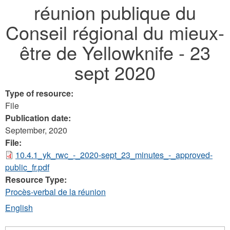
réunion publique du
here
Conseil régional du mieux-
être de Yellowknife - 23
sept 2020
Type of resource:
File
Publication date:
September, 2020
File:
10.4.1_yk_rwc_-_2020-sept_23_minutes_-_approved-
public_fr.pdf
Resource Type:
Procès-verbal de la réunion
English