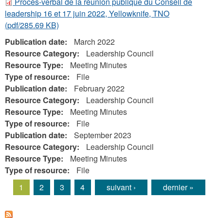
Procès-verbal de la réunion publique du Conseil de
leadership 16 et 17 juin 2022, Yellowknife, TNO
(pdf/285.69 KB)
Publication date:
March 2022
Resource Category:
Leadership Council
Resource Type:
Meeting Minutes
Type of resource:
File
Publication date:
February 2022
Resource Category:
Leadership Council
Resource Type:
Meeting Minutes
Type of resource:
File
Publication date:
September 2023
Resource Category:
Leadership Council
Resource Type:
Meeting Minutes
Type of resource:
File
1
2
3
4
suivant ›
dernier »
Pages