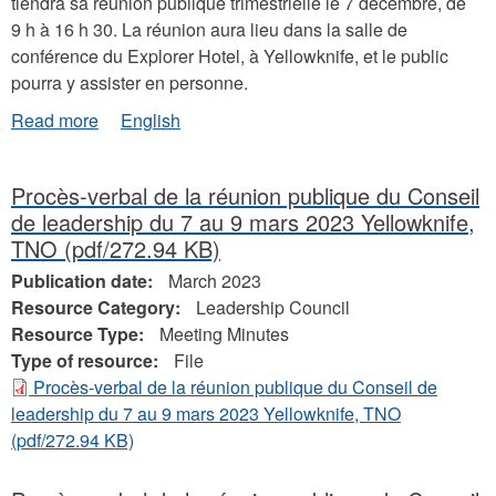
tiendra sa réunion publique trimestrielle le 7 décembre, de
9 h à 16 h 30. La réunion aura lieu dans la salle de
conférence du Explorer Hotel, à Yellowknife, et le public
pourra y assister en personne.
about
Read more
English
ANNONCE
SUR
LA
Procès-verbal de la réunion publique du Conseil
TENUE
de leadership du 7 au 9 mars 2023 Yellowknife,
D’UNE
TNO
(pdf/272.94 KB)
RÉUNION
:
Publication date:
March 2023
Réunion
Resource Category:
Leadership Council
trimestrielle
Resource Type:
Meeting Minutes
du
Type of resource:
File
Conseil
de
Procès-verbal de la réunion publique du Conseil de
leadership,
leadership du 7 au 9 mars 2023 Yellowknife, TNO
le
(pdf/272.94 KB)
7
décembre