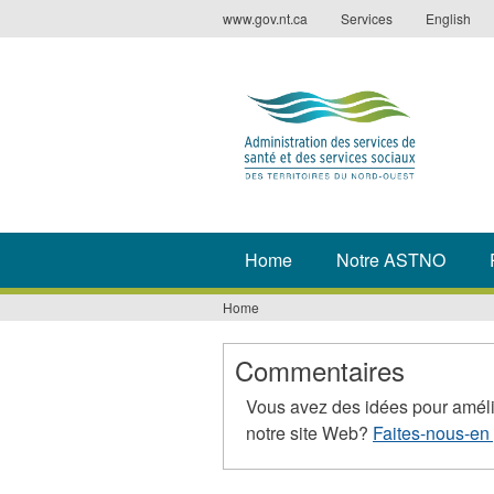
Jump
www.gov.nt.ca
Services
English
to
navigation
Home
Notre ASTNO
Home
You
are
Commentaires
here
Vous avez des idées pour améli
notre site Web?
Faites-nous-en 