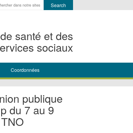
r
ms
 de santé et des
h
ervices sociaux
rch
Coordonnées
nion publique
ip du 7 au 9
, TNO