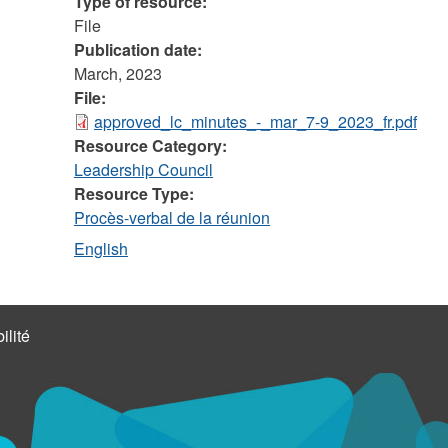
Type of resource:
File
Publication date:
March, 2023
File:
approved_lc_minutes_-_mar_7-9_2023_fr.pdf
Resource Category:
Leadership Council
Resource Type:
Procès-verbal de la réunion
English
ilité