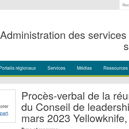
Ente
the
ter
you
Administration des services
wis
to
s
sea
for.
Portails régionaux
Services
Médias
Ressources
Procès-verbal de la réu
du Conseil de leadersh
orer
part
.
mars 2023 Yellowknife