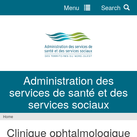
Menu
Search
Jump
to
navigation
Administration des
services de santé et des
services sociaux
Home
You
Clinique ophtalmologique
are