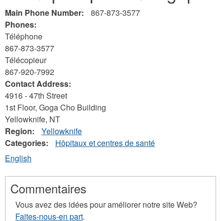
here
Main Phone Number:
867-873-3577
Phones:
Téléphone
867-873-3577
Télécopieur
867-920-7992
Contact Address:
4916 - 47th Street
1st Floor, Goga Cho Building
Yellowknife
,
NT
Region:
Yellowknife
Categories:
Hôpitaux et centres de santé
English
Commentaires
Vous avez des idées pour améliorer notre site Web?
Faites-nous-en part
.