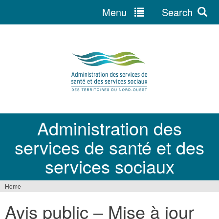
Menu
Search
Jump
to
navigation
Administration des
services de santé et des
services sociaux
Home
You
Avis public – Mise à jour
are