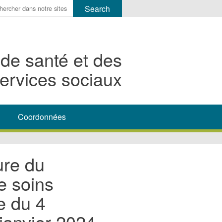
r
ms
 de santé et des
h
ervices sociaux
rch
Coordonnées
ure du
e soins
e du 4
janvier 2024