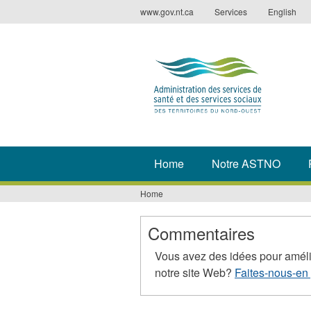
Jump
www.gov.nt.ca
Services
English
to
navigation
Home
Notre ASTNO
Home
You
are
Commentaires
here
Vous avez des idées pour améli
notre site Web?
Faites-nous-en 