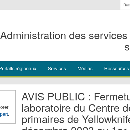
Ente
the
ter
you
Administration des services
wis
to
s
sea
for.
Portails régionaux
Services
Médias
Ressources
AVIS PUBLIC : Fermet
laboratoire du Centre d
orer
part
.
primaires de Yellowknif
décembre 2023 au 1er 