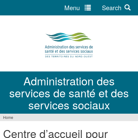
Menu
Search
Jump
to
navigation
Administration des
services de santé et des
services sociaux
Home
You
Centre d’accueil pour
are