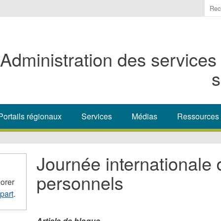
Ente
the
ter
you
Administration des services
wis
to
s
sea
for.
Portails régionaux
Services
Médias
Ressources
Journée internationale 
personnels
orer
part
.
Article de blogue