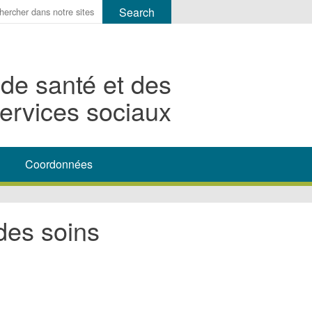
r
ms
 de santé et des
h
ervices sociaux
rch
Coordonnées
des soins