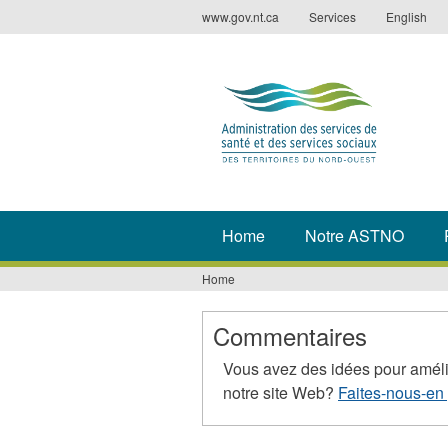
Jump
www.gov.nt.ca
Services
English
to
navigation
Home
Notre ASTNO
Home
You
are
Commentaires
here
Vous avez des idées pour améli
notre site Web?
Faites-nous-en 