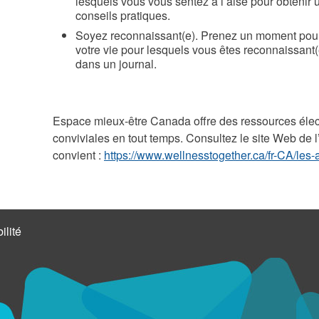
lesquels vous vous sentez à l’aise pour obtenir
conseils pratiques.
Soyez reconnaissant(e). Prenez un moment pour r
votre vie pour lesquels vous êtes reconnaissant(
dans un journal.
Espace mieux-être Canada offre des ressources élec
conviviales en tout temps. Consultez le site Web de 
convient :
https://www.wellnesstogether.ca/fr-CA/les-
ilité