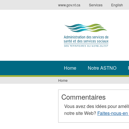
Jump
www.gov.nt.ca
Services
English
to
navigation
Home
Notre ASTNO
Home
You
are
Commentaires
here
Vous avez des idées pour améli
notre site Web?
Faites-nous-en 