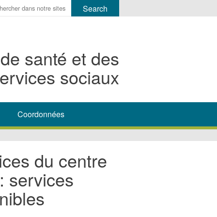
r
ms
 de santé et des
h
ervices sociaux
rch
Coordonnées
vices du centre
: services
nibles