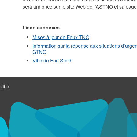
sera annoncé sur le site Web de l’ASTNO et sa pag
Liens connexes
Mises à jour de Feux TNO
Information sur la réponse aux situations d’urgen
GTNO
Ville de Fort Smith
ilité