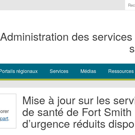
Ente
the
ter
you
Administration des services
wis
to
s
sea
for.
Portails régionaux
Services
Médias
Ressources
Mise à jour sur les ser
de santé de Fort Smith 
orer
part
.
d’urgence réduits dispo