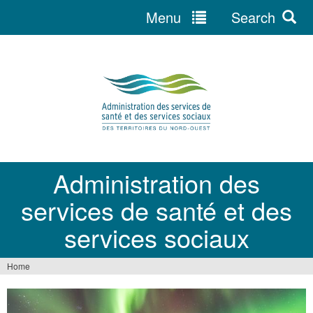
Menu
Search
Jump
to
navigation
Administration des
services de santé et des
services sociaux
Home
You
are