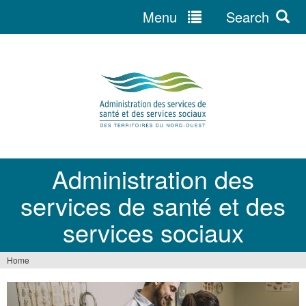
Menu
Search
Jump
to
navigation
Administration des
services de santé et des
services sociaux
Home
You
are