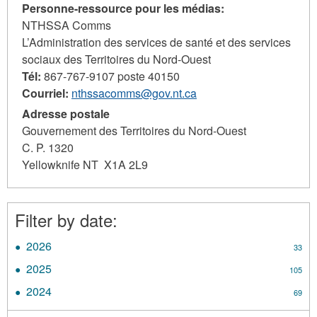
Personne-ressource pour les médias:
NTHSSA Comms
L’Administration des services de santé et des services
sociaux des Territoires du Nord-Ouest
Tél:
867-767-9107 poste 40150
Courriel:
nthssacomms@gov.nt.ca
Adresse postale
Gouvernement des Territoires du Nord-Ouest
C. P. 1320
Yellowknife NT X1A 2L9
Filter by date:
2026
Apply
33
2026
2025
Apply
105
filter
2025
2024
Apply
69
filter
2024