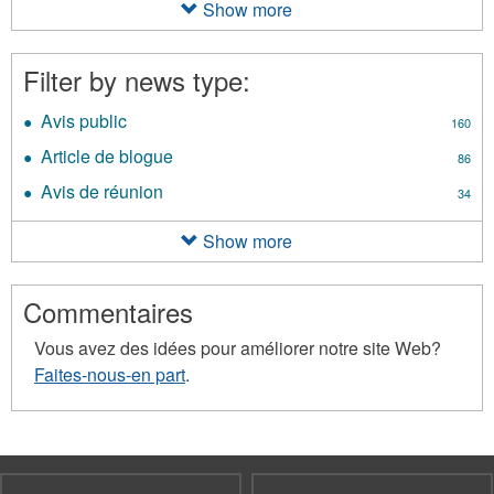
filter
Show more
Filter by news type:
Avis public
Apply
160
Avis
Article de blogue
Apply
86
public
Article
filter
Avis de réunion
Apply
34
de
Avis
blogue
de
Show more
filter
réunion
filter
Commentaires
Vous avez des idées pour améliorer notre site Web?
Faites-nous-en part
.