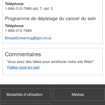
Téléphone
1-866-313-7989 opt. 7, opt. 3
Programme de dépistage du cancer du sein
Téléphone
1-866-313-7989
BreastScreening@gov.nt.ca
68
68
68
68
Commentaires
Vous avez des idées pour améliorer notre site Web?
Faites-nous-en part
.
Modalités d’utilisation
Médias