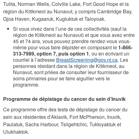
Tulita, Norman Wells, Colville Lake, Fort Good Hope et la
région du Kitikmeot au Nunavut, y compris Cambridge Bay,
Gjoa Haven, Kugaaruk, Kugluktuk et Taloyoak.
Si vous vivez dans l’une de ces collectivités (sauf la
région de Kitikmeot au Nunavut) et que vous avez entre
45 et 74 ans, vous pouvez prendre rendez-vous vous-
même pour vous faire dépister en composant le
1-866-
313-7989, option 7, puis option 1
, ou en écrivant un
courriel à l’adresse
BreastScreening@gov.nt.ca
. Les
personnes résidant dans la région de Kitikmeot, au
Nunavut, sont priées de consulter leur fournisseur de
soins primaires pour se faire aiguiller vers le
programme.
Programme de dépistage du cancer du sein d’Inuvik
Ce programme offre des tests de dépistage du cancer du
sein aux résidentes d’Aklavik, Fort McPherson, Inuvik,
Paulatuk, Sachs Harbour, Tsiigehtchic, Tuktoyaktuk et
Ulukhaktok.