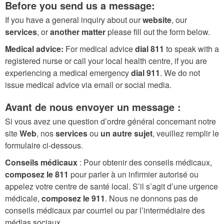
Before you send us a message:
If you have a general inquiry about our
website
, our
services
, or
another matter
please fill out the form below.
Medical advice:
For medical advice
dial 811
to speak with a
registered nurse or call your local health centre, if you are
experiencing a medical emergency
dial 911
. We do not
issue medical advice via email or social media.
Avant de nous envoyer un message :
Si vous avez une question d’ordre général concernant notre
site
Web
, nos
services
ou
un autre sujet
, veuillez remplir le
formulaire ci-dessous.
Conseils médicaux
: Pour obtenir des conseils médicaux,
composez le 811
pour parler à un infirmier autorisé ou
appelez votre centre de santé local. S’il s’agit d’une urgence
médicale,
composez le 911
. Nous ne donnons pas de
conseils médicaux par courriel ou par l’intermédiaire des
médias sociaux.