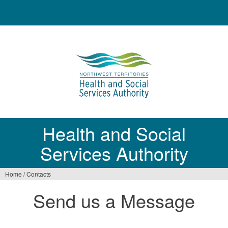
Jump
to
navigation
Health and Social
Services Authority
Home
/
Contacts
You
Send us a Message
are
here