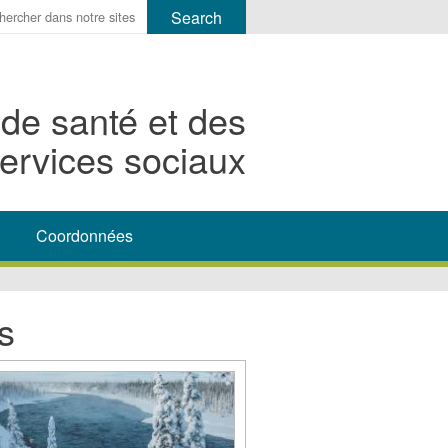
r
ms
 de santé et des
h
ervices sociaux
rch
Coordonnées
s