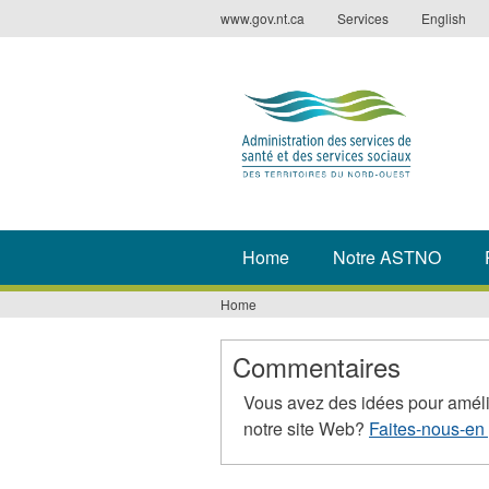
Jump
www.gov.nt.ca
Services
English
to
navigation
Home
Notre ASTNO
Home
You
are
Commentaires
here
Vous avez des idées pour améli
notre site Web?
Faites-nous-en 