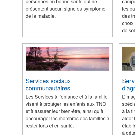
personnes en bonne santé qui ne
campag
présentent aucun signe ou symptôme
les pa
de la maladie.
des tr
choix 
de soi
Services sociaux
Serv
communautaires
diag
Les Services à l’enfance et à la famille
L’ima
visent à protéger les enfants aux TNO
spécia
et à assurer leur bien-être, ainsi qu’à
à la f
encourager les membres des familles à
aider 
rester forts et en santé.
établi
à déte