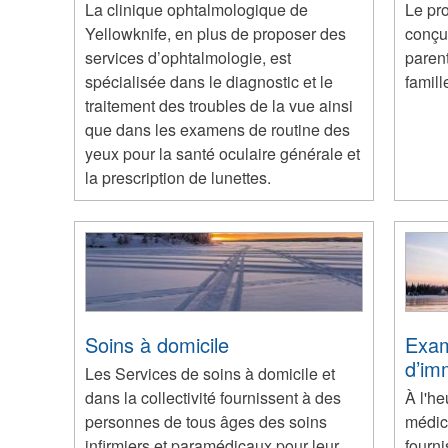
La clinique ophtalmologique de
Le pr
Yellowknife, en plus de proposer des
conçu 
services d’ophtalmologie, est
parent
spécialisée dans le diagnostic et le
famill
traitement des troubles de la vue ainsi
que dans les examens de routine des
yeux pour la santé oculaire générale et
la prescription de lunettes.
Soins à domicile
Exam
d’im
Les Services de soins à domicile et
dans la collectivité fournissent à des
À l'he
personnes de tous âges des soins
médic
infirmiers et paramédicaux pour leur
fourn