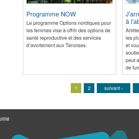
Programme NOW
J’ar
à l’
Le programme Options nordiques pour
les femmes vise à offrir des options de
Arrête
santé reproductive et des services
les pl
d’avortement aux Ténoises.
et vou
soutie
peut a
de fu
1
2
suivant ›
Pages
ilité