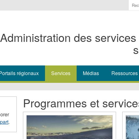
Ente
the
ter
you
Administration des services
wis
to
s
sea
for.
Portails régionaux
Services
Médias
Ressources
Programmes et service
orer
part
.